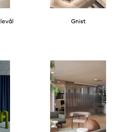
levål
Gnist