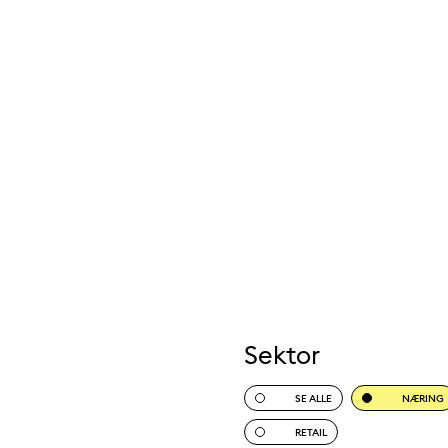
Sektor
SE ALLE
NÆRING
RETAIL