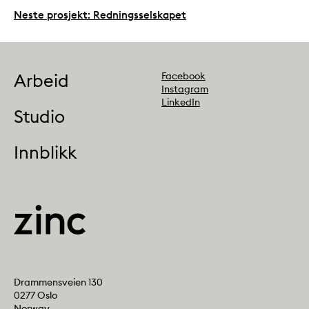
Neste prosjekt: Redningsselskapet
Follow us
Arbeid
Facebook
Instagram
LinkedIn
Studio
Innblikk
Address
Drammensveien 130
0277 Oslo
Norway