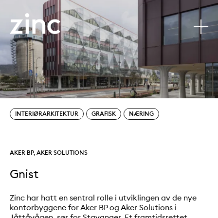
Gnist
Tjenester:
Sectors:
INTERIØRARKITEKTUR
GRAFISK
NÆRING
Kunder:
AKER BP, AKER SOLUTIONS
Gnist
Zinc har hatt en sentral rolle i utviklingen av de nye
kontorbyggene for Aker BP og Aker Solutions i
Jåttåvågen, sør for Stavanger. Et framtidsrettet