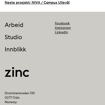
Neste prosjekt: NIVA / Campus Ullevål
Follow us
Arbeid
Facebook
Instagram
LinkedIn
Studio
Innblikk
Address
Drammensveien 130
0277 Oslo
Norway