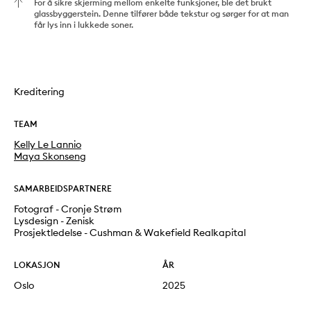
For å sikre skjerming mellom enkelte funksjoner, ble det brukt
glassbyggerstein. Denne tilfører både tekstur og sørger for at man
får lys inn i lukkede soner.
Kreditering
TEAM
Kelly Le Lannio
Maya Skonseng
SAMARBEIDSPARTNERE
Fotograf - Cronje Strøm
Lysdesign - Zenisk
Prosjektledelse - Cushman & Wakefield Realkapital
LOKASJON
ÅR
Oslo
2025