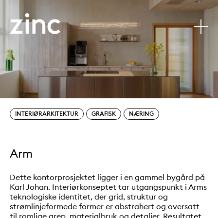
Arm
Tjenester:
Sectors:
INTERIØRARKITEKTUR
GRAFISK
NÆRING
Arm
Dette kontorprosjektet ligger i en gammel bygård på
Karl Johan. Interiørkonseptet tar utgangspunkt i Arms
teknologiske identitet, der grid, struktur og
strømlinjeformede former er abstrahert og oversatt
til romlige grep, materialbruk og detaljer. Resultatet