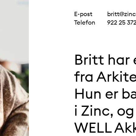
Contact info
E-post
britt@zinc
Telefon
922 25 37
Britt har
fra Arkit
Hun er b
i Zinc, o
WELL Akk