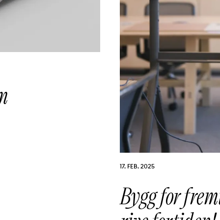
em
PUBLISERT:
17. FEB. 2025
Bygg for frem