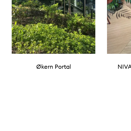
Økern Portal
NIVA
Karusell med 8 prosjekter