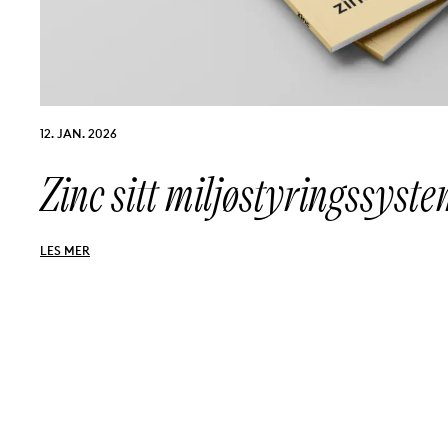
PUBLISERT:
12. JAN. 2026
Zinc sitt miljøstyringssyst
LES MER