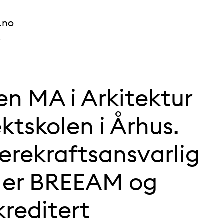
.no
2
 en MA i Arkitektur
ektskolen i Århus.
ærekraftsansvarlig
g er BREEAM og
reditert