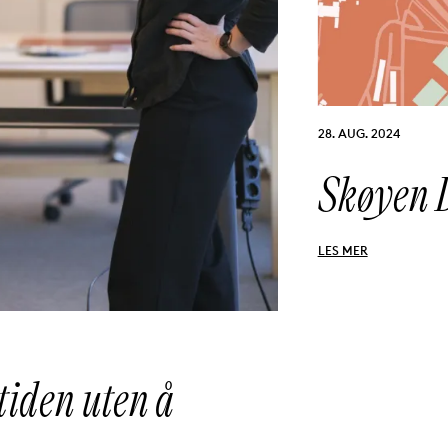
PUBLISERT:
28. AUG. 2024
Skøyen D
LES MER
tiden uten å