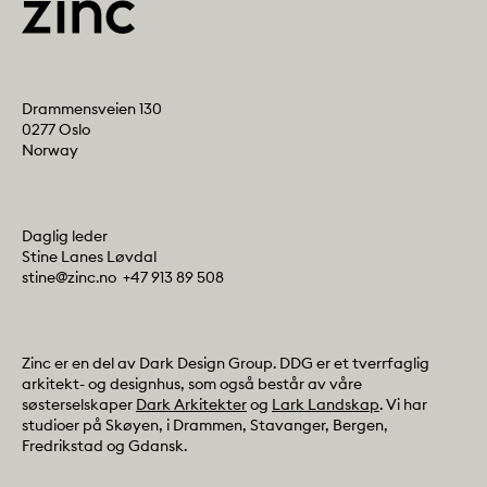
Address
Drammensveien 130
0277 Oslo
Norway
Contact info
Daglig leder
Stine Lanes Løvdal
E-post:
Telefon:
stine@zinc.no
+47 913 89 508
Colophone
Zinc er en del av Dark Design Group. DDG er et tverrfaglig
arkitekt- og designhus, som også består av våre
søsterselskaper
Dark Arkitekter
og
Lark Landskap
. Vi har
studioer på Skøyen, i Drammen, Stavanger, Bergen,
Fredrikstad og Gdansk.