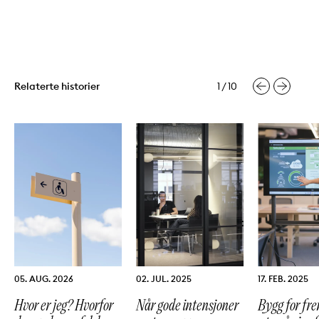
Slide
1
av 10
Relaterte historier
1
/ 10
Kategorier:
Kategorier:
Kategorier:
MENINGER
MENINGER
MENINGER
PUBLISERT:
PUBLISERT:
PUBLISERT:
05. AUG. 2026
02. JUL. 2025
17. FEB. 2025
Hvor er jeg? Hvorfor
Når gode intensjoner
Bygg for fr