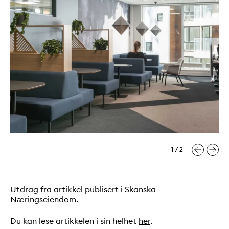
SLIDE
1
AV 2
1
/ 2
Ka
Utdrag fra artikkel publisert i Skanska
Næringseiendom.
Du kan lese artikkelen i sin helhet
her
.