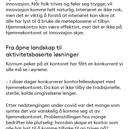
innovasjon. Når folk trives og føler seg trygge, vil
innovasjon komme helt naturlig. Interiøret er ikke nok,
men det er viktig å forstå at interiøret kan sikre at
alle har lyst til å bruke de møteplassene vi tilbyr.
Hjemmekontor kan være effektivt, men det er ikke på
hjemmekontoret at innovasjon skjer.
Fra åpne landskap til
aktivitetsbaserte løsninger
Kornum peker på at kontoret har fått en konkurrent vi
alle må se i øynene.
– I disse dager konkurrerer kontorfellesskapet med
hjemmekontoret. Da kan vi ikke tilby de tradisjonelle,
sterile, kalde omgivelsene lenger.
Etter nedstengingen under covid var det mange som
syntes det var vanskelig å komme seg ut av
hjemmekontoret. Problemstillingen hos mange
bedrifter ble plutselig: hvordan skape et kontor som
alle har lyst til å komme tilbake til og trives på?