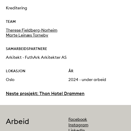
Kreditering
TEAM
Therese Fjeldberg-Norheim
Marte Leinæs Torneby
SAMARBEIDSPARTNERE
Arkitekt - FuthArk Arkitekter AS
LOKASJON
ÅR
Oslo
2024 - under arbeid
Neste prosjekt: Thon Hotel Drammen
Follow us
Arbeid
Facebook
Instagram
LinkedIn