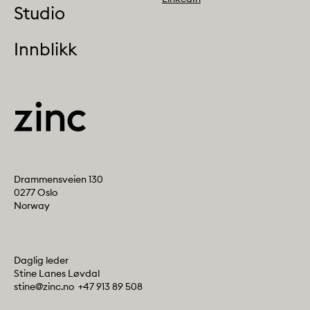
Studio
Innblikk
Address
Drammensveien 130
0277 Oslo
Norway
Contact info
Daglig leder
Stine Lanes Løvdal
E-post:
Telefon:
stine@zinc.no
+47 913 89 508