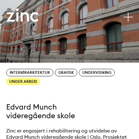
Edvard Munch videregående skole
Tjenester:
Sectors:
INTERIØRARKITEKTUR
GRAFISK
UNDERVISNING
UNDER ARBEID
Edvard Munch
videregående skole
Zinc er engasjert i rehabilitering og utvidelse av
Edvard Munch videregående skole i Oslo. Prosjektet