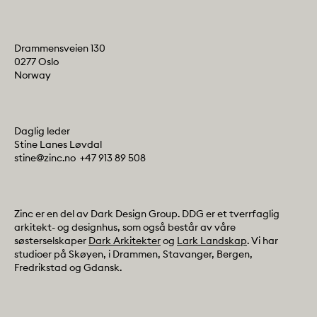
Address
Drammensveien 130
0277 Oslo
Norway
Contact info
Daglig leder
Stine Lanes Løvdal
E-post:
Telefon:
stine@zinc.no
+47 913 89 508
Colophone
Zinc er en del av Dark Design Group. DDG er et tverrfaglig
arkitekt- og designhus, som også består av våre
søsterselskaper
Dark Arkitekter
og
Lark Landskap
. Vi har
studioer på Skøyen, i Drammen, Stavanger, Bergen,
Fredrikstad og Gdansk.