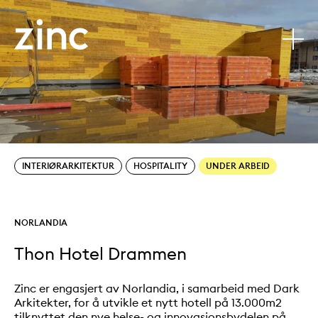
Thon Hotel Drammen
Tjenester:
Sectors:
INTERIØRARKITEKTUR
HOSPITALITY
UNDER ARBEID
Kunde:
NORLANDIA
Thon Hotel Drammen
Zinc er engasjert av Norlandia, i samarbeid med Dark
Arkitekter, for å utvikle et nytt hotell på 13.000m2
tilknyttet den nye helse- og innovasjonsbydelen på