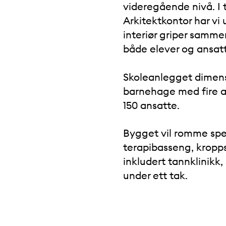
videregående nivå. I
Arkitektkontor har vi 
interiør griper samme
både elever og ansat
Skoleanlegget dimensjo
barnehage med fire a
150 ansatte.
Bygget vil romme spes
terapibasseng, kropps
inkludert tannklinikk,
under ett tak.