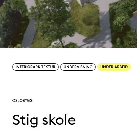
Tjenester:
Sectors:
INTERIØRARKITEKTUR
UNDERVISNING
UNDER ARBEID
Kunde:
OSLOBYGG
Stig skole