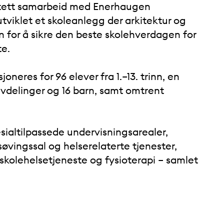
 tett samarbeid med Enerhaugen
utviklet et skoleanlegg der arkitektur og
n for å sikre den beste skolehverdagen for
te.
neres for 96 elever fra 1.–13. trinn, en
vdelinger og 16 barn, samt omtrent
ialtilpassede undervisningsarealer,
øvingssal og helserelaterte tjenester,
 skolehelsetjeneste og fysioterapi – samlet