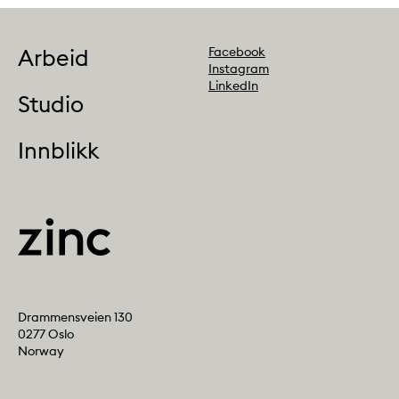
Follow us
Arbeid
Facebook
Instagram
LinkedIn
Studio
Innblikk
Address
Drammensveien 130
0277 Oslo
Norway