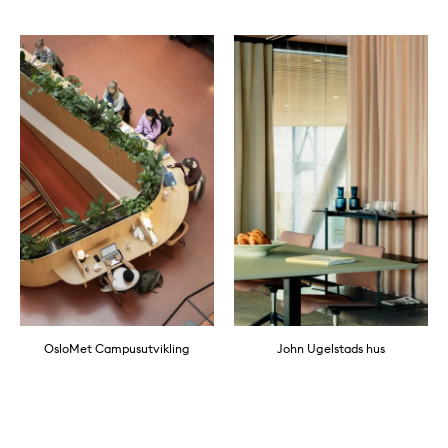
OsloMet Campusutvikling
John Ugelstads hus
Karusell med 11 prosjekter