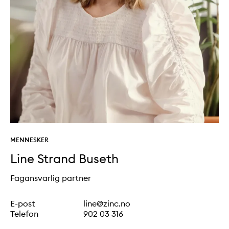
MENNESKER
Line Strand Buseth
Fagansvarlig partner
Contact info
E-post
line@zinc.no
Telefon
902 03 316