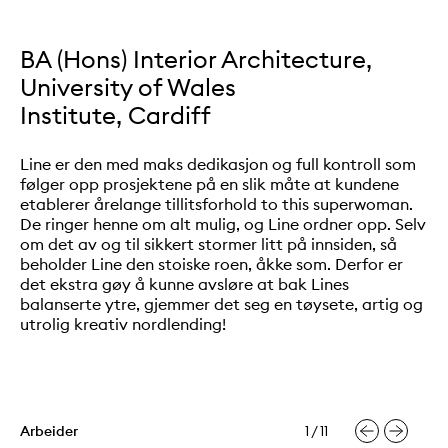
BA (Hons) Interior Architecture,
University of Wales
Institute, Cardiff
Line er den med maks dedikasjon og full kontroll som
følger opp prosjektene på en slik måte at kundene
etablerer årelange tillitsforhold to this superwoman.
De ringer henne om alt mulig, og Line ordner opp. Selv
om det av og til sikkert stormer litt på innsiden, så
beholder Line den stoiske roen, åkke som. Derfor er
det ekstra gøy å kunne avsløre at bak Lines
balanserte ytre, gjemmer det seg en tøysete, artig og
utrolig kreativ nordlending!
Slide
1
av 11
Arbeider
1
/ 11